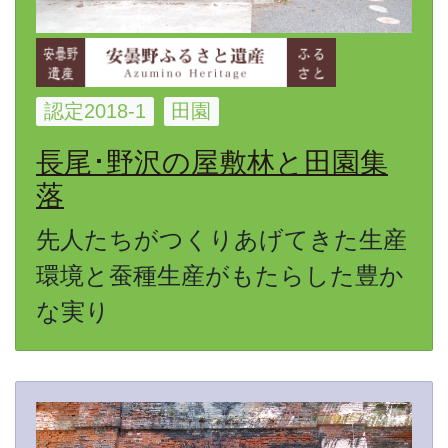
認定2018-1
田園
長尾･野沢の屋敷林と田園集
落
先人たちがつくりあげてきた生産
環境と蚕種生産がもたらした豊か
な実り