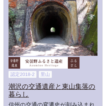
認定2018-2
里山
潮沢の交通遺産と東山集落の
暮らし
信州の交通の変遷史が刻み込まれ