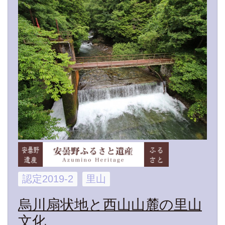
認定2019-2
里山
烏川扇状地と⻄山山麓の⾥山
⽂化