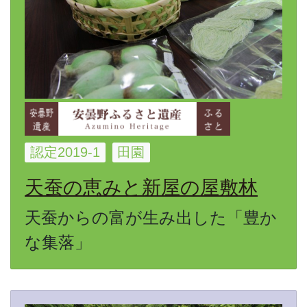
認定2019-1
田園
天蚕の恵みと新屋の屋敷林
天蚕からの富が生み出した「豊か
な集落」