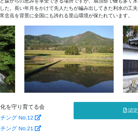
と森からの恵みを享受できる場所ですが、扇頂部で礫も多く⽔
した。⻑い年⽉をかけて先⼈たちが編み出してきた利⽔の⼯夫
常念岳を背景に全国にも誇れる⾥山環境が保たれています。
⽂化を守り育てる会
認定
ング No.12
ング No.21