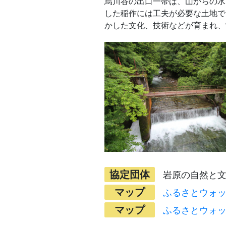
烏川谷の出口一帯は、山からの⽔
した稲作には⼯夫が必要な⼟地で
かした⽂化、技術などが育まれ、
協定団体
岩原の自然と
マップ
ふるさとウォッチ
マップ
ふるさとウォッチ