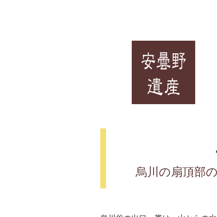
烏川の扇頂部