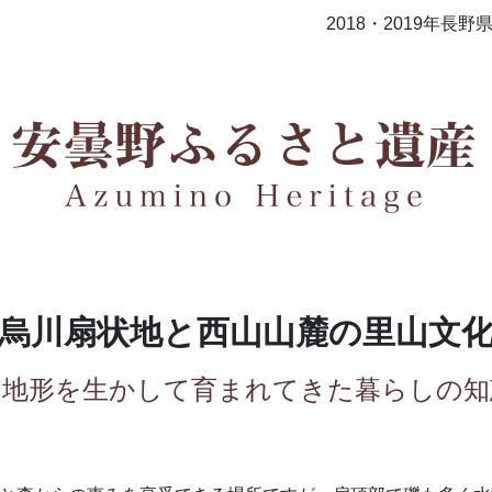
2018・2019年
烏川扇状地と
⻄山山麓の⾥山⽂
の地形を生かして育まれてきた暮らしの知