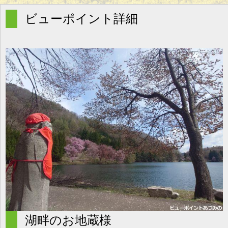
g
l
ビューポイント詳細
e
n
a
v
i
g
a
t
i
o
n
湖畔のお地蔵様