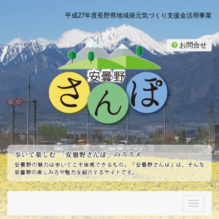
平成27年度長野県地域発元気づくり支援金活用事業
お問合せ
T
o
g