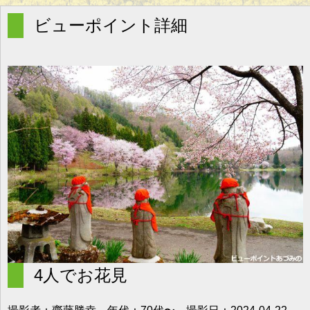
g
l
ビューポイント詳細
e
n
a
v
i
g
a
t
i
o
n
4人でお花見