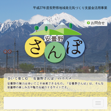
平成27年度長野県地域発元気づくり支援金活用事業
お問合せ
T
o
g