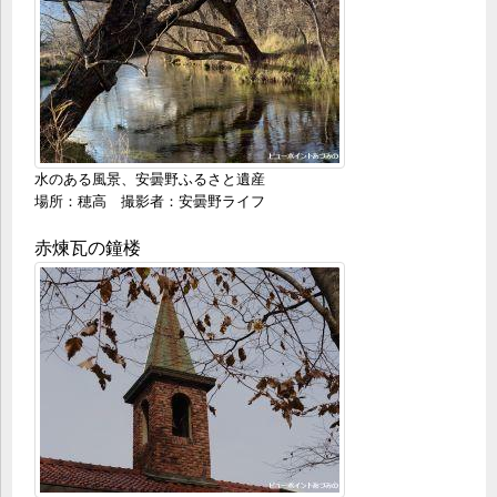
水のある風景、安曇野ふるさと遺産
場所：穂高 撮影者：安曇野ライフ
赤煉瓦の鐘楼