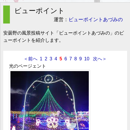
g
l
ビューポイント
e
n
運営：
ビューポイントあづみの
a
v
i
安曇野の風景投稿サイト「ビューポイントあづみの」のビ
g
ューポイントを紹介します。
a
t
i
o
＜前へ
1
2
3
4
5
6
7
8
9
10
次へ＞
n
光のページェント