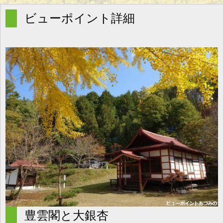
g
l
ビューポイント詳細
e
n
a
v
i
g
a
t
i
o
n
豊雲閣と大銀杏