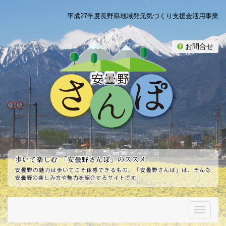
平成27年度長野県地域発元気づくり支援金活用事業
お問合せ
T
o
g