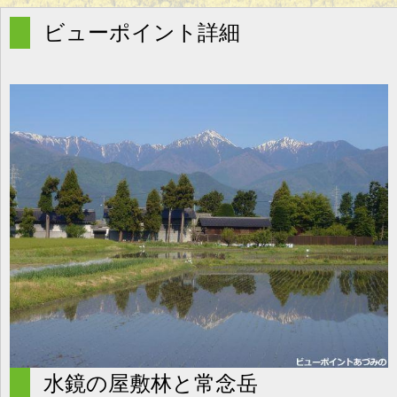
g
l
ビューポイント詳細
e
n
a
v
i
g
a
t
i
o
n
水鏡の屋敷林と常念岳