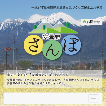
平成27年度長野県地域発元気づくり支援金活用事業
お問合せ
T
o
g