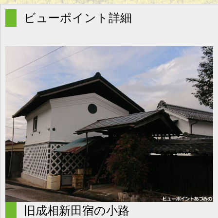
g
l
ビューポイント詳細
e
n
a
v
i
g
a
t
i
o
n
旧成相新田宿の小路