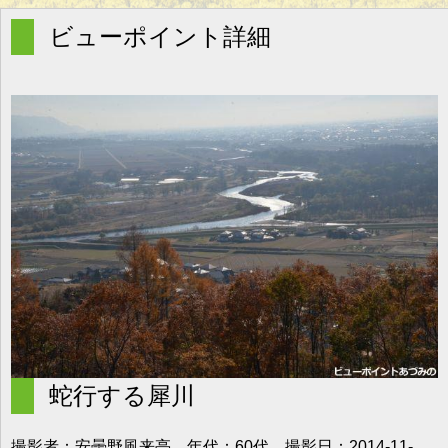
g
l
ビューポイント詳細
e
n
a
v
i
g
a
t
i
o
n
蛇行する犀川
撮影者：安曇野風来亭 年代：60代 撮影日：2014-11-