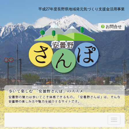
平成27年度長野県地域発元気づくり支援金活用事業
お問合せ
T
o
g