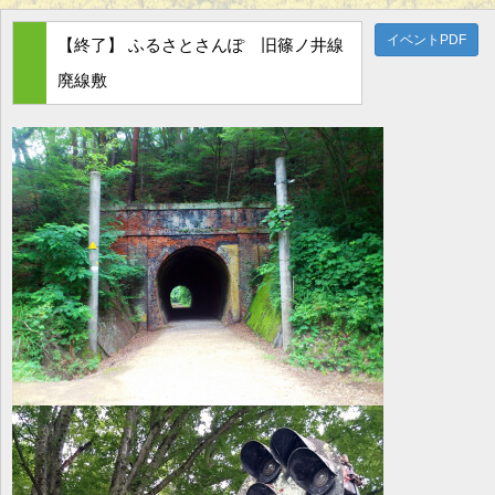
g
l
イベントPDF
【終了】 ふるさとさんぽ 旧篠ノ井線
e
n
廃線敷
a
v
i
g
a
t
i
o
n