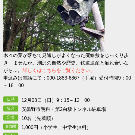
木々の葉が落ちて見通しがよくなった廃線敷をじっくり歩
き ませんか。潮沢の自然や歴史、鉄道遺産と触れ合いな
がら…。
詳しくはこちらをご覧ください。
申込みは電話にて：090-1883-6867（手塚）受付時間9：00
～18：00
日時
12月03日（日）9：15～12：00
駐車場
集合
安曇野市明科・第2白坂トンネル駐車場
定員
10名（先着順）
参加費
1,000円（小学生、中学生無料）