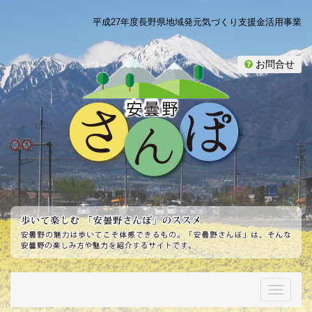
平成27年度長野県地域発元気づくり支援金活用事業
お問合せ
T
o
g