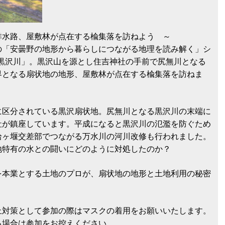
排水路、屋敷林が点在する楡集落を訪ねよう ～
の「安曇野の地形から暮らしにつながる地理を読み解く」シ
は「黒沢川」。黒沢山を源とし住吉神社の手前で尻無川となる
界となる扇状地の地形、屋敷林が点在する楡集落を訪ねま
に区分されている黒沢扇状地。尻無川となる黒沢川の末端に
社が鎮座しています。平成になると黒沢川の氾濫を防ぐため
拾ヶ堰交差部でつながる万水川の河川改修も行われました。
地特有の水との闘いにどのように対処したのか？
を本業とする土地のプロが、扇状地の地形と土地利用の秘密
止対策として参加の際はマスクの着用をお願いいたします。
る場合は参加をお控えください。