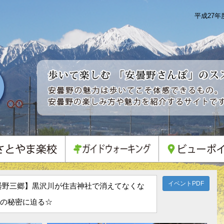
平成27
イベントPDF
曇野三郷】黒沢川が住吉神社で消えてなくな
の秘密に迫る☆