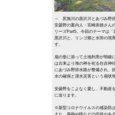
～ 尻無川の黒沢川とあづみ野
安曇野の案内人・宮崎崇徳さん
リーズPart5。今回のテーマ
黒沢川と、リンゴ畑と水田の境
す。
扇の形に添って土地利用が明確
は古来より海の神を祀る住吉神
にあづみ野排水路が整備され、
水の確保と浸水災害という扇状
安曇野をこよなく愛し、不動産
に迫ります。
※新型コロナウイルスの感染防
また、発熱や咳などの症状があ