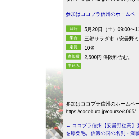
参加はココブラ信州のホームペ
日時
5月20日（土）09:00〜11
駐車場
集合
三郷サラダ市（安曇野ミ
定員
10名
参加費
2,500円 保険料含む。
申込み
参加はココブラ信州のホームペ
https://cocobura.jp/course/4065/
←
ココブラ信州【安曇野穂高】
Post navigation
を膝栗毛。信濃の国の名刹・満