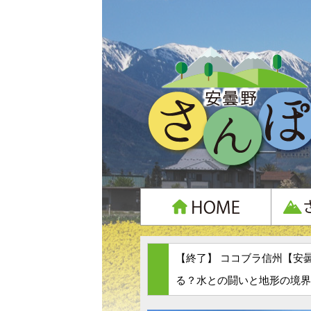
【終了】 ココブラ信州【安
る？水との闘いと地形の境界